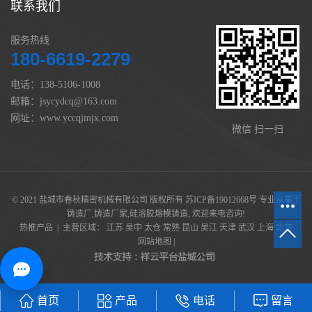
联系我们
服务热线
180-6619-2279
电话：138-5106-1008
邮箱：jsycydcq@163.com
网址：www.yccqjmjx.com
微信 扫一扫
© 2021 盐城市春秋精密机械有限公司 版权所有
苏ICP备19012668号
专业从事于
铸造厂
,
铸造厂家
,
硅溶胶熔模铸造
, 欢迎来电咨询!
热推产品
| 主营区域：
江苏
吴中
太仓
常熟
昆山
吴江
天津
武汉
上海
北京
网站地图
|
首页
产品
电话
留言