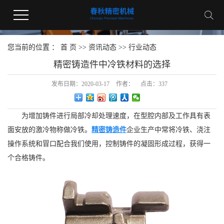
您当前的位置 ：
首 页
>>
资讯动态
>>
行业动态
精密铸造件中冷铁材料的选择
发布日期：
2020-03-17
作者：
点击：
337
为增加铸件进行局部冷却处理速度，在型腔内部及工作具有表
面安放的激冷物称做冷铁。
精密铸造件
企业生产中常将冷铁、浇注
操作系统和冒口配合我们使用，控制铸件的凝固形成过程，获得一
个合格铸件。