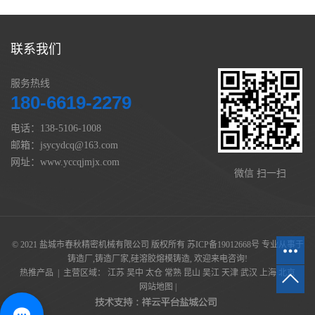
联系我们
服务热线
180-6619-2279
电话：138-5106-1008
邮箱：jsycydcq@163.com
网址：www.yccqjmjx.com
微信 扫一扫
© 2021 盐城市春秋精密机械有限公司 版权所有
苏ICP备19012668号
专业从事于
铸造厂
,
铸造厂家
,
硅溶胶熔模铸造
, 欢迎来电咨询!
热推产品
| 主营区域：
江苏
吴中
太仓
常熟
昆山
吴江
天津
武汉
上海
北京
网站地图
|