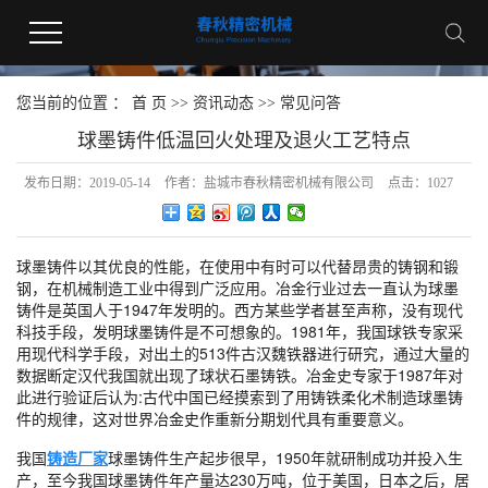
您当前的位置 ：
首 页
>>
资讯动态
>>
常见问答
球墨铸件低温回火处理及退火工艺特点
发布日期：
2019-05-14
作者：
盐城市春秋精密机械有限公司
点击：
1027
球墨铸件以其优良的性能，在使用中有时可以代替昂贵的铸钢和锻
钢，在机械制造工业中得到广泛应用。冶金行业过去一直认为球墨
铸件是英国人于1947年发明的。西方某些学者甚至声称，没有现代
科技手段，发明球墨铸件是不可想象的。1981年，我国球铁专家采
用现代科学手段，对出土的513件古汉魏铁器进行研究，通过大量的
数据断定汉代我国就出现了球状石墨铸铁。冶金史专家于1987年对
此进行验证后认为:古代中国已经摸索到了用铸铁柔化术制造球墨铸
件的规律，这对世界冶金史作重新分期划代具有重要意义。
我国
铸造厂家
球墨铸件生产起步很早，1950年就研制成功并投入生
产，至今我国球墨铸件年产量达230万吨，位于美国，日本之后，居