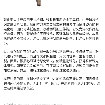
球化退火主要应用于共析钢、过共析钢和合金工具钢。由于球状组
织硬度比片状低，切削时刀具主要切去软的铁素体而避开硬而脆的
碳化物，因此可降低硬度、改善切削加工件能。它又为淬火作好组
织准备，因为，球状组织不易过热，即球体溶入奥氏体较慢，故奥
氏体晶粒不易长大，淬火后组织得到隐晶马氏体，且淬火开裂倾向
小。
过共析钢锻件在锻后的组织一般为细片状珠光体，不仅硬度高，难
以进行切削加工，而且增大钢的脆性，淬火时容易产生变形或开
裂。因此，锻后必须进行球化退火，使碳化物球化，获得粒状珠光
体组织。如果锻后冷却不当，存在网状渗碳体时，必须先用正火来
加以消除，然后再进行球化退火，负则球化难以进行。
需要注意的是，在球化退火工艺中，加热温度不能过高，而且保温
的时间也不能太长，为2-4小时。所以，在原料球化退火的时候，温
度及时间控制很关键。
本文网址：http://www.yccqjmjx.com/news/413.html