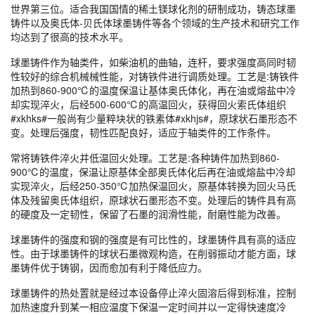
世界第三位。适合我国国情的稀土镁球化剂的研制成功，铸态球墨
铸件以及奥氏体-贝氏体球墨铸件等各个领域的生产技术和研究工作
均达到了很高的技术水平。
球墨铸件作为轴类件，如柴油机的曲轴，连杆，要求强度高同时韧
性较好的综合机械械性能，对铸铁件进行调质处理。工艺是:铸铁件
加热到860-900℃的温度保温让基体奥氏体化，再在油或熔盐中冷
却实现淬火，后经500-600℃的高温回火，获得回火索氏体组织
#xkhks#一般尚有少量粹块状的铁素体#xkhjs#，原球状石墨形态不
变。处理后强度，韧性匹配良好，适应于轴类件的工作条件。
常将铸铁件淬火并低温回火处理。工艺是:各种铸件加热到860-
900℃的温度，保温让原基体全部奥氏体化后再在油或熔盐中冷却
实现淬火，后经250-350℃加热保温回火，原基体转换为回火马氏
体及残留奥氏体组织，原球状石墨形态不变。处理后的铸件具有高
的硬度及一定韧性，保留了石墨的润滑性能，耐磨性能为改善。
球墨铸件的强度和钢的强度是有可比性的，球墨铸件具有高的适应
性。由于球墨铸件的球状石墨微观构造，在削弱振动才能方面，球
墨铸件优于铸钢，因而愈加有利于降低应力。
球墨铸件的热处置就是经过本设备停止淬火固溶后得到标准，控制
加热速度升到某一相应温度下保温一定时间并以一定得快速度冷