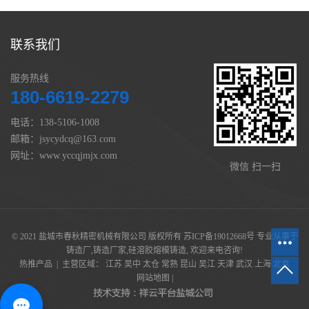
联系我们
服务热线
180-6619-2279
电话：138-5106-1008
邮箱：jsycydcq@163.com
网址：www.yccqjmjx.com
微信 扫一扫
© 2021 盐城市春秋精密机械有限公司 版权所有
苏ICP备19012668号
专业从事于
铸造厂
,
铸造厂家
,
硅溶胶熔模铸造
, 欢迎来电咨询!
热推产品
| 主营区域：
江苏
吴中
太仓
常熟
昆山
吴江
天津
武汉
上海
北京
网站地图
|