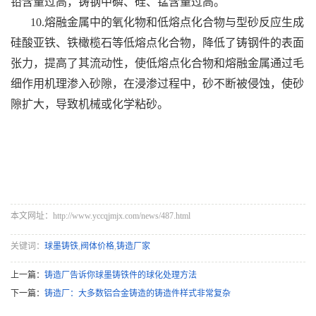
铅含量过高，铸钢中磷、硅、锰含量过高。
10.熔融金属中的氧化物和低熔点化合物与型砂反应生成
硅酸亚铁、铁橄榄石等低熔点化合物，降低了铸钢件的表面
张力，提高了其流动性，使低熔点化合物和熔融金属通过毛
细作用机理渗入砂隙，在浸渗过程中，砂不断被侵蚀，使砂
隙扩大，导致机械或化学粘砂。
本文网址：http://www.yccqjmjx.com/news/487.html
关键词：
球墨铸铁
,
阀体价格
,
铸造厂家
上一篇：
铸造厂告诉你球墨铸铁件的球化处理方法
下一篇：
铸造厂：大多数铝合金铸造的铸造件样式非常复杂