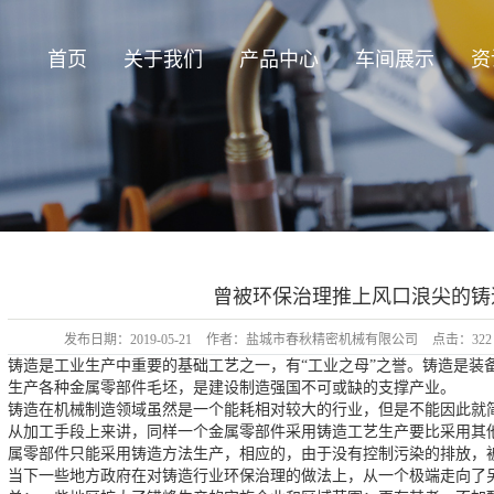
首页
关于我们
产品中心
车间展示
资
曾被环保治理推上风口浪尖的铸
发布日期：
2019-05-21
作者：
盐城市春秋精密机械有限公司
点击：
322
铸造是工业生产中重要的基础工艺之一，有“工业之母”之誉。铸造是装
生产各种金属零部件毛坯，是建设制造强国不可或缺的支撑产业。
铸造在机械制造领域虽然是一个能耗相对较大的行业，但是不能因此就
从加工手段上来讲，同样一个金属零部件采用铸造工艺生产要比采用其
属零部件只能采用铸造方法生产，相应的，由于没有控制污染的排放，
当下一些地方政府在对铸造行业环保治理的做法上，从一个极端走向了