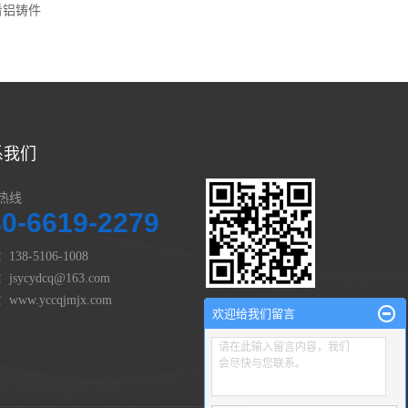
看铝铸件
系我们
热线
80-6619-2279
138-5106-1008
jsycydcq@163.com
www.yccqjmjx.com
欢迎给我们留言
微信 扫一扫
请在此输入留言内容，我们
会尽快与您联系。