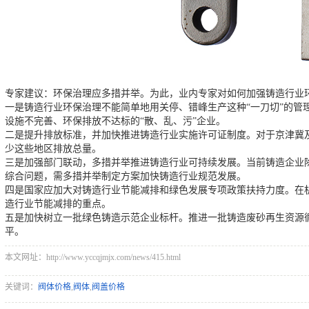
专家建议：环保治理应多措并举。为此，业内专家对如何加强铸造行业
一是铸造行业环保治理不能简单地用关停、错峰生产这种“一刀切”的管
设施不完善、环保排放不达标的“散、乱、污”企业。
二是提升排放标准，并加快推进铸造行业实施许可证制度。对于京津冀
少这些地区排放总量。
三是加强部门联动，多措并举推进铸造行业可持续发展。当前铸造企业
综合问题，需多措并举制定方案加快铸造行业规范发展。
四是国家应加大对铸造行业节能减排和绿色发展专项政策扶持力度。在
造行业节能减排的重点。
五是加快树立一批绿色铸造示范企业标杆。推进一批铸造废砂再生资源
平。
本文网址：http://www.yccqjmjx.com/news/415.html
关键词：
阀体价格
,
阀体
,
阀盖价格